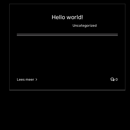
Hello world!
januari 22nd, 2020
|
Uncategorized
Welcome to WordPress. This is your
first post. Edit or delete it, then start
writing!
Lees meer
0